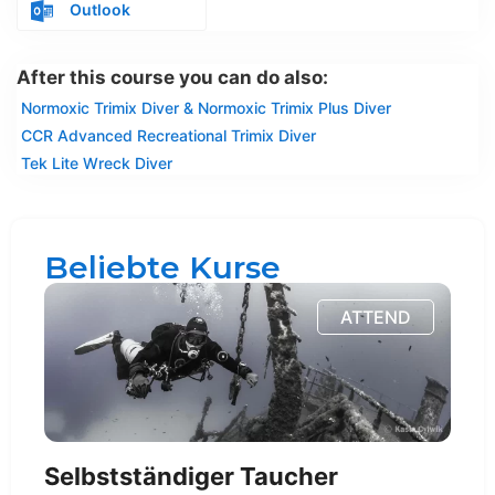
Outlook
After this course you can do also:
Normoxic Trimix Diver & Normoxic Trimix Plus Diver
CCR Advanced Recreational Trimix Diver
Tek Lite Wreck Diver
Beliebte Kurse
ATTEND
Selbstständiger Taucher