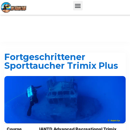
This event has been expired.
Fortgeschrittener
Sporttaucher Trimix Plus
Course
IANTD Advanced Recreational Trimix